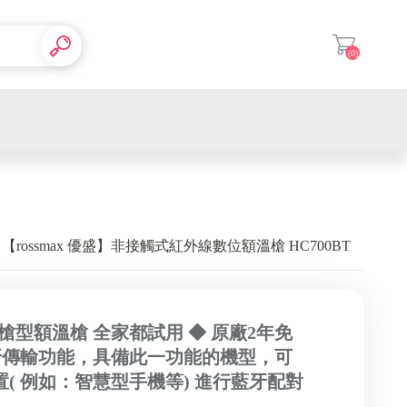
(0)
登入
【rossmax 優盛】非接觸式紅外線數位額溫槍 HC700BT
 槍型額溫槍 全家都試用 ◆ 原廠2年免
牙傳輸功能，具備此一功能的機型，可
( 例如：智慧型手機等) 進行藍牙配對