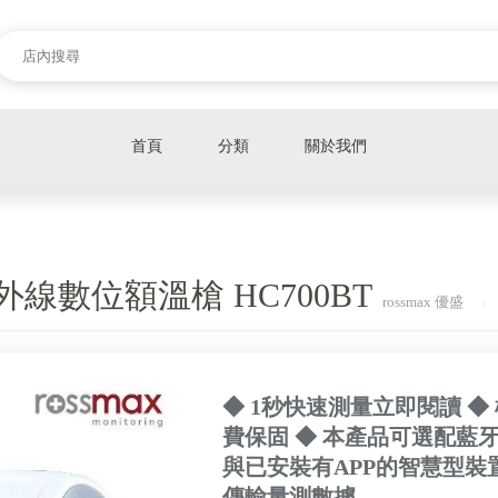
首頁
分類
關於我們
Panasonic 國際牌
rossmax 優盛
外線數位額溫槍 HC700BT
rossmax 優盛
HYUNDAI 現代
LEC 激落君
◆ 1秒快速測量立即閱讀 ◆
費保固 ◆ 本產品可選配藍
與已安裝有APP的智慧型裝置
傳輸量測數據。