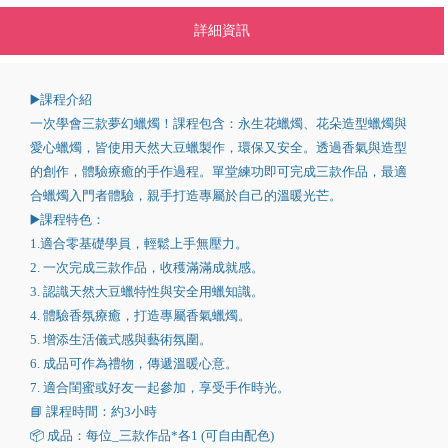
詳細資訊
▶️課程介紹
一次學會三款夢幻蠟燭！課程包含：永生花蠟燭、花朵造型蠟燭與
愛心蠟燭，皆使用天然大豆蠟製作，環保又安全。透過香氣與造型
的創作，體驗療癒的手作過程。單堂練功即可完成三款作品，最適
合蠟燭入門者體驗，親手打造專屬於自己的溫暖光芒。
▶️課程特色：
1.適合零基礎學員，輕鬆上手無壓力。
2. 一次完成三款作品，收穫滿滿成就感。
3. 認識天然大豆蠟特性與安全用蠟知識。
4. 體驗香氛療癒，打造專屬香氣蠟燭。
5. 增添生活儀式感與藝術氛圍。
6. 成品可作為禮物，傳遞溫暖心意。
7. 適合閨蜜或好友一起參加，享受手作時光。
📘 課程時間：約3小時
📦 成品：每位_三款作品*各1 (可自由配色)