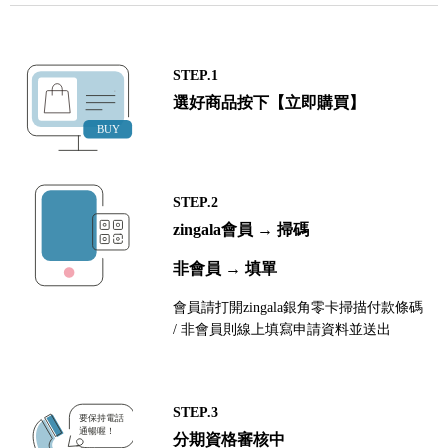
STEP.1
選好商品按下【立即購買】
STEP.2
zingala會員 → 掃碼
非會員 → 填單
會員請打開zingala銀角零卡掃描付款條碼
/ 非會員則線上填寫申請資料並送出
STEP.3
分期資格審核中