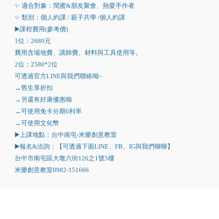
✨ 適合對象：閏蜜&朋友聚會、熱愛手作者
✨ 類別：個人約課 / 親子共學 /個人約課
▶️課程費用(參考價)
1位：2680元
費用含場地費、講師費、材料與工具使用等。
2位：2580*2位
可透過官方LINE與我們聯絡呦~
→舊生享折扣
→另還有好康優惠呦
→可使用免卡分期0利率
→可使用文化幣
▶️上課地點：台中南屯-米樂創意教室
▶️報名&洽詢：【可透過下面LINE、FB、IG與我們聊聊】
台中市南屯區大墩六街126之1號5樓
米樂創意教室0982-151666