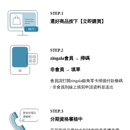
STEP.1
選好商品按下【立即購買】
STEP.2
zingala會員 → 掃碼
非會員 → 填單
會員請打開zingala銀角零卡掃描付款條碼
/ 非會員則線上填寫申請資料並送出
STEP.3
分期資格審核中