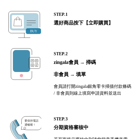
STEP.1
選好商品按下【立即購買】
STEP.2
zingala會員 → 掃碼
非會員 → 填單
會員請打開zingala銀角零卡掃描付款條碼
/ 非會員則線上填寫申請資料並送出
STEP.3
分期資格審核中