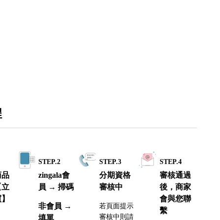
程
1
STEP.2
STEP.3
STEP.4
商品
zingala會
分期資格
審核通過
【立
員 → 掃碼
審核中
後，商家
買】
會與您聯
非會員 →
若頁面提示
繫
審核中則請
填單