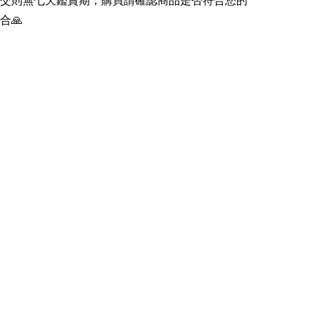
交則無七天鑑賞期，購買請確認商品是否符合您的
合🙏