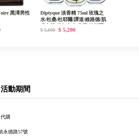
e Noire 黑澤男性
Diptyque 淡香精 75ml 玫瑰之
水/杜桑/杜耶爾/譚道/維路德/肌
膚之華/花都之水/青蕨/杜耶爾
0
$ 5,200
$ 5,600
 活動期間
水代購
鎮永德路57號