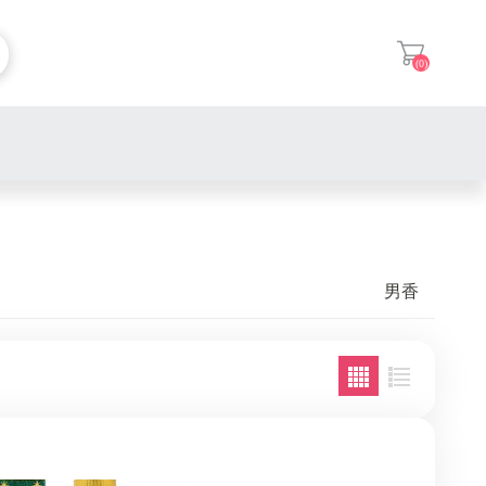
(0)
登入
男香