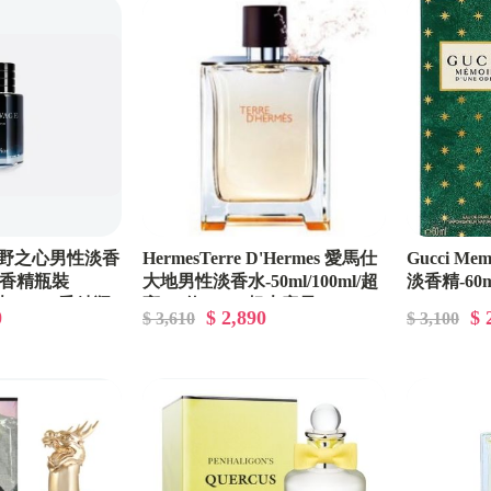
Tester（環保白盒包裝）價格超級甜！！
ge曠野之心男性淡香
HermesTerre D'Hermes 愛馬仕
Gucci M
淡香精瓶裝
大地男性淡香水-50ml/100ml/超
淡香精-60ml
裝60ML/香精瓶
高CP值200ml超大容量
0
$ 2,890
$ 
$ 3,610
$ 3,100