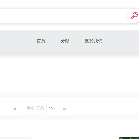
首頁
分類
關於我們
男香
女香
中性香
不採雷入門款
顯示
每頁
超值禮盒系列
美妝保養
🎁熱銷送禮首選🎁