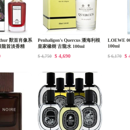
 Arthur 獸首肖像系
Penhaligon's Quercus 潘海利根
LOEWE 0
100ml
根龍首淡香精
皇家橡樹 古龍水 100ml
0
$ 4,690
$ 
$ 4,750
$ 6,170