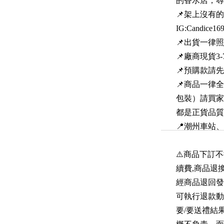
的香水店，尋
📌架上沒有的商
IG:Candice16
📌出貨一律
📌廠商現貨
📌預購款請
📌商品一律全
包裝）請買家
都是正貨品質
📍潮州車站
⚠️商品下訂
續費,商品退換
經商品退回發
可執行退款動
要/要送禮結果分