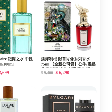
！
emoire 記憶之水 中性
潘海利根 獸首肖像系列香水
/100ml
75ml 【全新公司貨】公牛/靈貓/
公鹿/狐狸/龍首/老鷹/盤羊/獵犬
2,699
$ 6,290
$ 9,400