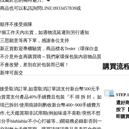
找屬於您的獨特魅力。💋
品也可以私訊詢問LINE:0933457839或
9
照順序不接受插隊
3-7個工作天內出貨，如遇物流延遲則另行通知
先三思願意等再下單，感謝各位支持
新正貨歡迎專櫃驗貨，商品標名Tester（環保白盒
不介意外盒再購買唷～我們家環保包裝內容物品質
不會改變，差別在於包裝而已喔！
購買流
、新埤可面交
不接受取消訂單,如需取消訂單請支付新台幣500元手
STEP.
貨需支付產品40%手續費且包裝『不 得 拆 封 』如
選好
現已拆封/使用痕跡則酌收新台幣400~900手續費方
按下
作,七天鑑賞期非試用期(例如味道不喜歡/突然不想
即購
手blablabla/不小心打破等...)開箱務必錄影否則一