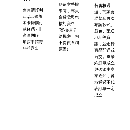
您留意手機
若審核通
會員請打開
來電，專員
過，商家會
zingala銀角
會致電與您
聯繫您再次
零卡掃描付
核對資料
確認款式、
款條碼 / 非
(審核標準
顏色、配送
會員則線上
為機密，恕
地址等資
填寫申請資
不提供查詢
訊，並進行
料並送出
原因)
商品配送或
面交。※最
終訂單成立
與否須由商
家通知，審
核通過不代
表訂單一定
成立