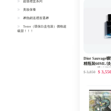
超值禮盒系列
美妝保養
🎁熱銷送禮首選🎁
Tester（環保白盒包裝）價格超
級甜！！！
Dior Sauva
精瓶裝60ML/
100ML/香精瓶
$ 3,55
$ 3,850
裝100ML