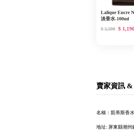
Lalique Encr
淡香水-100ml
$ 1,19
$ 3,500
賣家資訊 &
名稱：
凱蒂斯香
地址:
屏東縣潮州