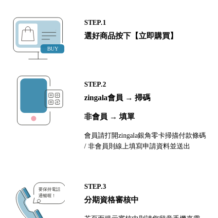
STEP.1
選好商品按下【立即購買】
STEP.2
zingala會員 → 掃碼
非會員 → 填單
會員請打開zingala銀角零卡掃描付款條碼
/ 非會員則線上填寫申請資料並送出
STEP.3
分期資格審核中