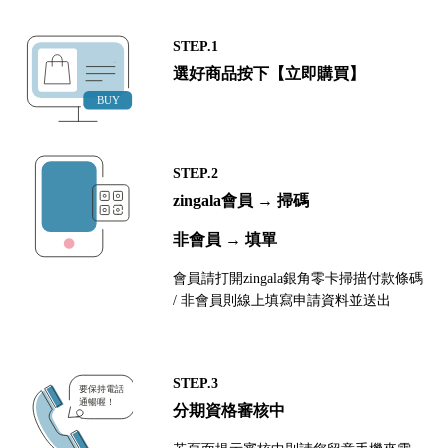
STEP.1
選好商品按下【立即購買】
STEP.2
zingala會員 → 掃碼
非會員 → 填單
會員請打開zingala銀角零卡掃描付款條碼
/ 非會員則線上填寫申請資料並送出
STEP.3
分期資格審核中