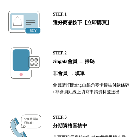
STEP.1
選好商品按下【立即購買】
STEP.2
zingala會員 → 掃碼
非會員 → 填單
會員請打開zingala銀角零卡掃描付款條碼
/ 非會員則線上填寫申請資料並送出
STEP.3
分期資格審核中