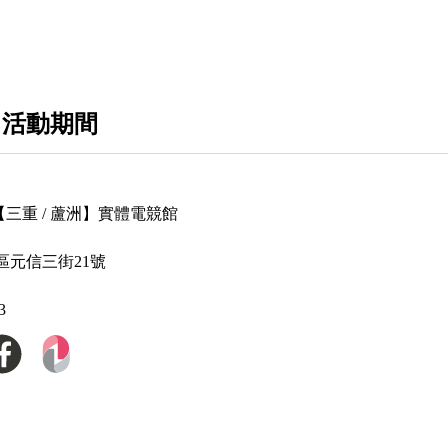
電競組件-顯示卡/主機板
電競組件-散熱精品
 活動期間
3C生活家電
【三重 / 蘆洲】實體電競館
區元信三街21號
3