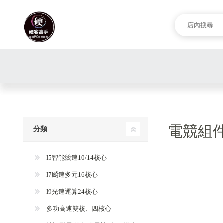
電競組件
分類
I5智能競速10/14核心
I7飇速多元16核心
I9光速運算24核心
多功高速雙核、四核心