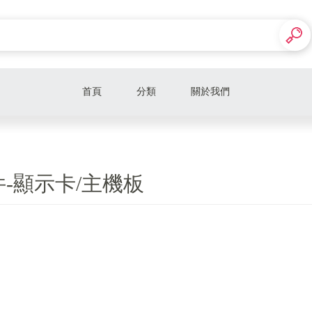
首頁
分類
關於我們
I5智能競速10/14核心
I7飇速多元16核心
-顯示卡/主機板
I9光速運算24核心
多功高速雙核、四核心
筆記型電腦-行動電競/繪圖/辦公(軟件支援
電競週邊-鍵盤
電競週邊-螢幕