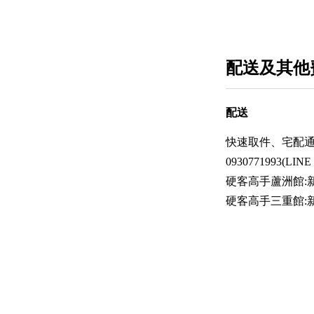
配送及其他
配送
快速取件、宅配
0930771993(LIN
硬客高手蘆洲館:新
硬客高手三重館: