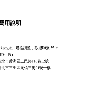
費用說明
通知出貨、
規格調整，歡迎聯繫 邱R"
E ID可搜
)
北市蘆洲區三民路110巷12號
新北市三重區元信三街21號一樓