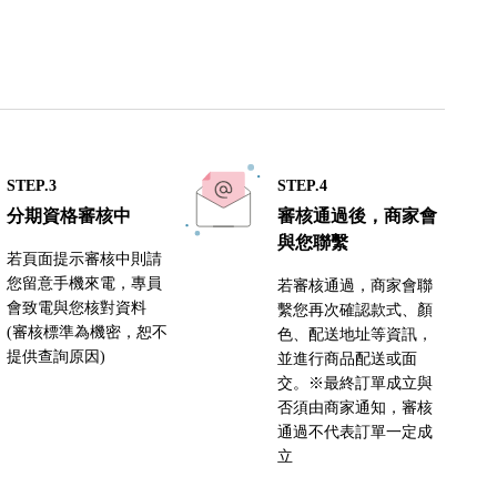
STEP.3
STEP.4
分期資格審核中
審核通過後，商家會
與您聯繫
若頁面提示審核中則請
您留意手機來電，專員
若審核通過，商家會聯
會致電與您核對資料
繫您再次確認款式、顏
(審核標準為機密，恕不
色、配送地址等資訊，
提供查詢原因)
並進行商品配送或面
交。※最終訂單成立與
否須由商家通知，審核
通過不代表訂單一定成
立