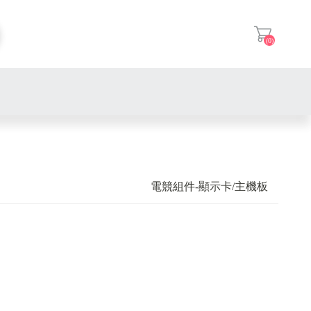
(0)
登入
電競組件-顯示卡/主機板
)