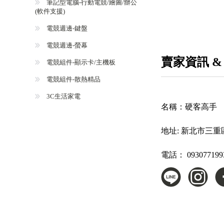
筆記型電腦-行動電競/繪圖/辦公
(軟件支援)
電競週邊-鍵盤
電競週邊-螢幕
賣家資訊 &
電競組件-顯示卡/主機板
電競組件-散熱精品
3C生活家電
名稱：
硬客高手 
地址:
新北市三重
電話：
093077199