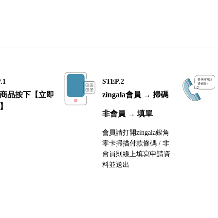
.1
STEP.2
商品按下【立即
zingala會員 → 掃碼
】
非會員 → 填單
會員請打開zingala銀角
零卡掃描付款條碼 / 非
會員則線上填寫申請資
料並送出