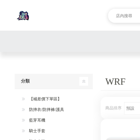
WRF
分類
【補差價下單區】
商品排序
防摔衣/防摔褲/護具
藍芽耳機
騎士手套