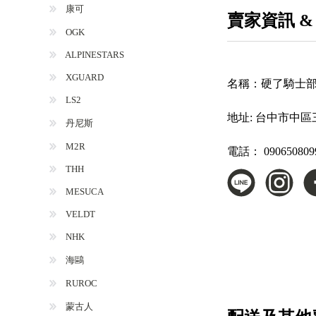
康可
賣家資訊 &
OGK
ALPINESTARS
XGUARD
名稱：
硬了騎士
LS2
地址:
台中市中區三
丹尼斯
M2R
電話：
090650809
THH
MESUCA
VELDT
NHK
海鷗
RUROC
蒙古人