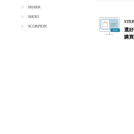
SHARK
SHOEI
STEP
SCORPION
選好
購買