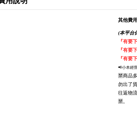
費用說明
RUROC
蒙古人
其他費
56DESIGN
(本平台
『有要下
WRF
『有要下
SBKPLAY
『有要下
黑隼
📢小本經
🈲商
ONZA
勿出了
BILMOLA
往返物
🈲。
RSMORAX
AGV
ARAI
BELL