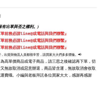
用
保有出單與否之權利。)
單前務必請line@或電話與我們聯繫』
單前務必請line@或電話與我們聯繫』
單前務必請line@或電話與我們聯繫』
營，出貨與物流人員都很辛苦，請買家大大們多多體恤。📢
品多為高單價商品或電子商品，請三思之後確認再下單，切
貨又無故取消或惡意辦退，商品皆含運，無故取消會收取
流運費哦。小編與老板拜託各位買家大大，感謝再感謝