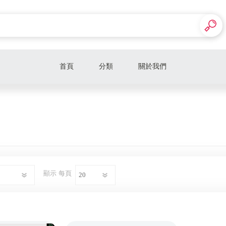
首頁
分類
關於我們
【補差價下單區】
防摔衣/防摔褲/護具
藍芽耳機
騎士手套
顯示
每頁
騎士車靴
包包
BR