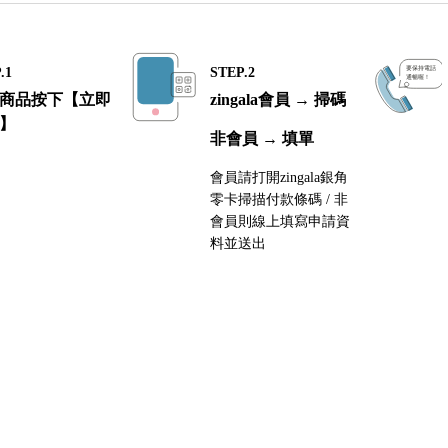
HJC
.1
STEP.2
KYT
商品按下【立即
zingala會員 → 掃碼
樂多 Gallop
】
非會員 → 填單
NOLAN X-LITE
會員請打開zingala銀角
SHARK
零卡掃描付款條碼 / 非
會員則線上填寫申請資
SHOEI
料並送出
SCORPION