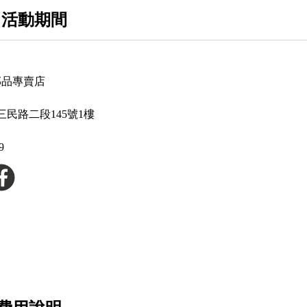
康可
 活動期間
OGK
ALPINESTARS
部品專賣店
XGUARD
LS2
民路二段145號1樓
丹尼斯
9
M2R
THH
MESUCA
VELDT
NHK
海鷗