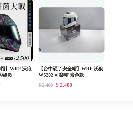
LUBRO
SUOMY
連身皮衣
LAZER
AIROH
SMK
帽】WRF 沃狼
【台中硬了安全帽】WRF 沃狼
 彩繪款
WS202 可樂帽 素色款
NIKKO
0
$ 2,400
$ 3,400
飛喬FETURE
CHIEF
WIZ
MT