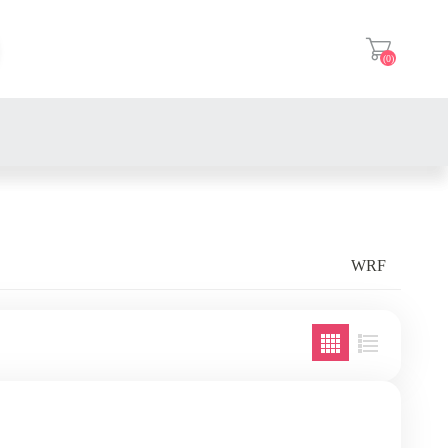
(0)
登入
A星
WRF
CARDO
丹尼斯
騎士通BK
太極
A星
iD221
速比爾
丹尼斯
太極
鼎騰
HELSTONES
太極
A星
太極
Parani 帕拉力
BENKIA
美洲豹 FURYGAN
丹尼斯
A星