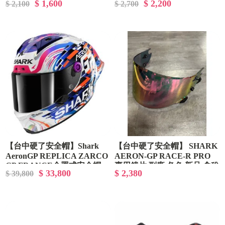
$ 1,600
$ 2,200
$ 2,100
$ 2,700
司貨 含稅
【台中硬了安全帽】Shark
【台中硬了安全帽】 SHARK
AeronGP REPLICA ZARCO
AERON-GP RACE-R PRO
GP FRANCE全罩式安全帽
專用鏡片 副廠 各色 新品 含稅
$ 33,800
$ 2,380
$ 39,800