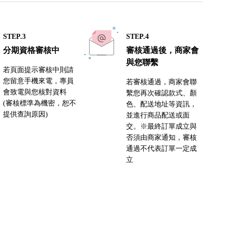
STEP.3
STEP.4
分期資格審核中
審核通過後，商家會
與您聯繫
若頁面提示審核中則請
您留意手機來電，專員
若審核通過，商家會聯
會致電與您核對資料
繫您再次確認款式、顏
(審核標準為機密，恕不
色、配送地址等資訊，
提供查詢原因)
並進行商品配送或面
交。※最終訂單成立與
否須由商家通知，審核
通過不代表訂單一定成
立