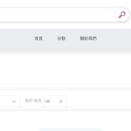
首頁
分類
關於我們
【補差價下單區】
防摔衣/防摔褲/護具
藍芽耳機
騎士手套
顯示
每頁
騎士車靴
包包
BR