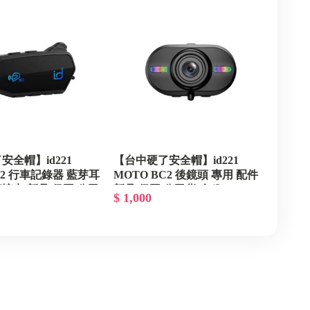
HOLYFREEDOM
SENA
HELSTONES
AUGI
丹尼斯
UFO
飛樂
ASTONE
ARAI
KOMINE
VIMOTO
HOLYFREEDOM
KOMINE
KUSHITANI
FIVE5手套
56DESIGN
安全帽】id221
【台中硬了安全帽】id221
C2 行車記錄器 藍芽耳
MOTO BC2 後鏡頭 專用 配件
KOMINE
記憶卡 新品 保固 公司
新品 保固 公司貨 含稅
$ 1,000