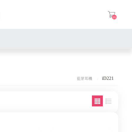
(0)
登入
A星
iD221
藍芽耳機
CARDO
丹尼斯
騎士通BK
太極
A星
iD221
速比爾
丹尼斯
太極
鼎騰
HELSTONES
太極
A星
太極
Parani 帕拉力
BENKIA
美洲豹 FURYGAN
丹尼斯
A星