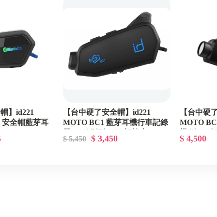
LUBRO
SUOMY
連身皮衣
LAZER
AIROH
SMK
】id221
【台中硬了安全帽】id221
【台中硬了
RO 安全帽藍芽耳
MOTO BC1 藍芽耳機行車記錄
MOTO B
NIKKO
器 2K錄影贈32GB記憶卡
機 送64G
5
$ 3,450
$ 4,500
$ 5,450
貨 含稅
飛喬FETURE
CHIEF
WIZ
MT