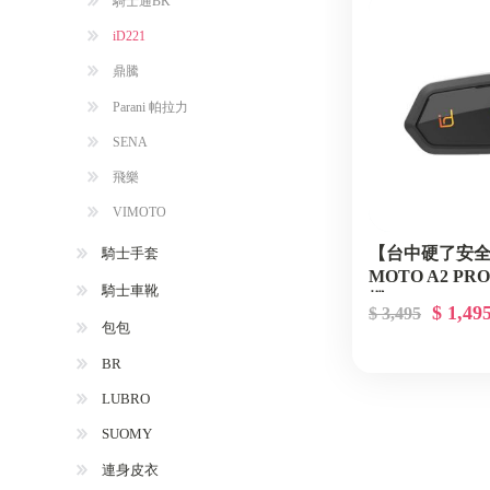
騎士通BK
iD221
鼎騰
Parani 帕拉力
SENA
飛樂
VIMOTO
【台中硬了安全帽
騎士手套
MOTO A2 P
騎士車靴
機
$ 1,49
$ 3,495
包包
BR
LUBRO
SUOMY
連身皮衣