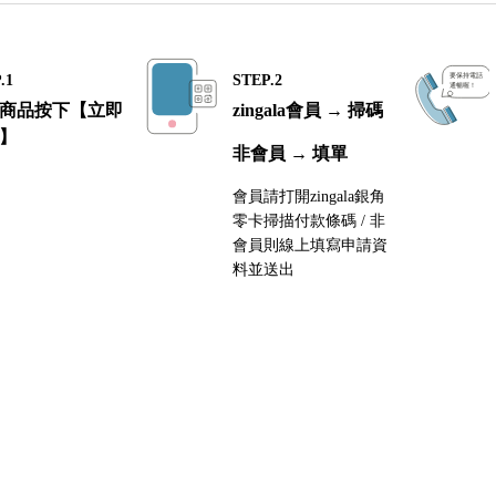
HJC
.1
STEP.2
KYT
商品按下【立即
zingala會員 → 掃碼
樂多 Gallop
】
非會員 → 填單
NOLAN X-LITE
會員請打開zingala銀角
SHARK
零卡掃描付款條碼 / 非
會員則線上填寫申請資
SHOEI
料並送出
SCORPION