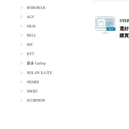
RSMORAX
AGV
STEP
ARAI
選好
BELL
購買
HJC
KYT
樂多 Gallop
NOLAN X-LITE
SHARK
SHOEI
SCORPION