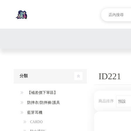
ID221
分類
【補差價下單區】
商品排序
防摔衣/防摔褲/護具
藍芽耳機
CARDO