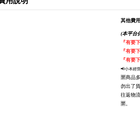
費用說明
RUROC
蒙古人
其他費
56DESIGN
(本平台
『有要下
WRF
『有要下
SBKPLAY
『有要下
黑隼
📢小本經
🈲商
ONZA
勿出了
BILMOLA
往返物
🈲。
RSMORAX
AGV
ARAI
BELL