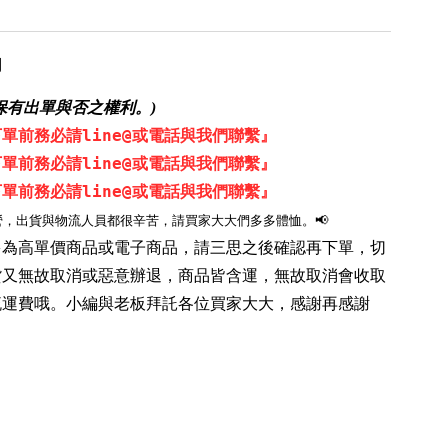
用
保有出單與否之權利。)
單前務必請line@或電話與我們聯繫』
單前務必請line@或電話與我們聯繫』
單前務必請line@或電話與我們聯繫』
營，出貨與物流人員都很辛苦，請買家大大們多多體恤。📢
品多為高單價商品或電子商品，請三思之後確認再下單，切
貨又無故取消或惡意辦退，商品皆含運，無故取消會收取
流運費哦。小編與老板拜託各位買家大大，感謝再感謝