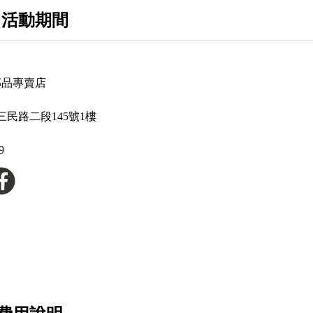
康可
 活動期間
OGK
ALPINESTARS
部品專賣店
XGUARD
LS2
民路二段145號1樓
丹尼斯
9
M2R
THH
MESUCA
VELDT
NHK
海鷗