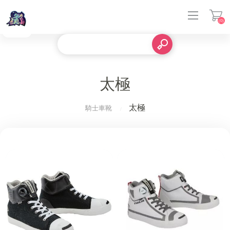
(0)
登入
太極
太極
騎士車靴