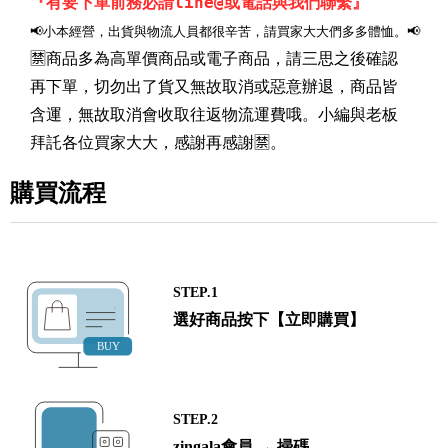
『有要下單前務必請line@或電話與我們聯繫』
📢小本經營，出貨與物流人員都很辛苦，請買家大大們多多體恤。📢
🈲商品多為高單價商品或電子商品，請三思之後確認
再下單，切勿出了貨又無故取消或惡意辦退，商品皆
含運，無故取消會收取往返物流運費哦。小編與老板
拜託各位買家大大，感謝再感謝🈲。
購買流程
STEP.1
選好商品按下【立即購買】
STEP.2
zingala會員 → 掃碼