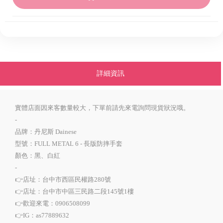
詳細資訊
實體店面因來客數量較大，下單前請先來電詢問現貨狀況哦。
-
品牌：丹尼斯 Dainese
型號：FULL METAL 6 - 長版防摔手套
顏色：黑、白紅
-
👉店址：台中市西區民權路280號
👉店址：台中市中區三民路二段145號1樓
👉歡迎來電：0906508099
👉IG：as77889632