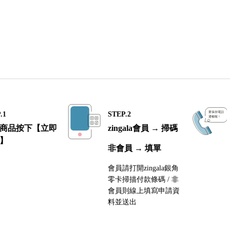
.1
STEP.2
商品按下【立即
zingala會員 → 掃碼
】
非會員 → 填單
會員請打開zingala銀角
零卡掃描付款條碼 / 非
會員則線上填寫申請資
料並送出