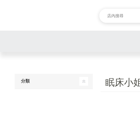
眠床小姐
分類