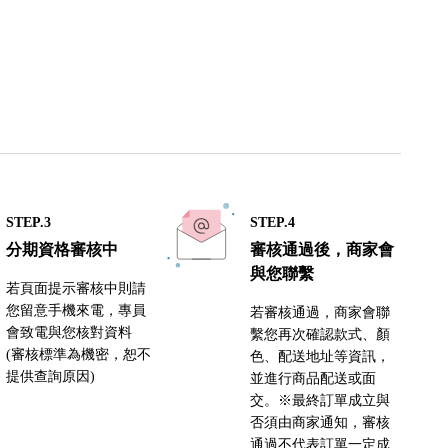
STEP.3
STEP.4
分期資格審核中
審核通過後，商家會
與您聯繫
若頁面提示審核中則請
您留意手機來電，專員
若審核通過，商家會聯
會致電與您核對資料
繫您再次確認款式、顏
(審核標準為機密，恕不
色、配送地址等資訊，
提供查詢原因)
並進行商品配送或面
交。※最終訂單成立與
否須由商家通知，審核
通過不代表訂單一定成