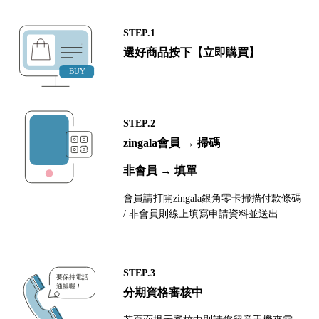
STEP.1
選好商品按下【立即購買】
STEP.2
zingala會員 → 掃碼
非會員 → 填單
會員請打開zingala銀角零卡掃描付款條碼
/ 非會員則線上填寫申請資料並送出
STEP.3
分期資格審核中