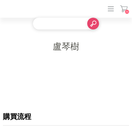
(0)
登入
盧琴樹
購買流程