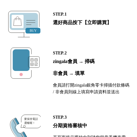
STEP.1
選好商品按下【立即購買】
STEP.2
zingala會員 → 掃碼
非會員 → 填單
會員請打開zingala銀角零卡掃描付款條碼
/ 非會員則線上填寫申請資料並送出
STEP.3
分期資格審核中