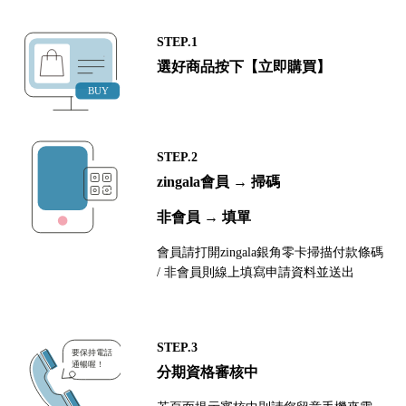
STEP.1
選好商品按下【立即購買】
STEP.2
zingala會員 → 掃碼
非會員 → 填單
會員請打開zingala銀角零卡掃描付款條碼
/ 非會員則線上填寫申請資料並送出
STEP.3
分期資格審核中