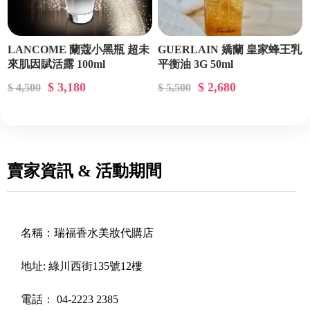
LANCOME 蘭蔻小黑瓶 超未
GUERLAIN 嬌蘭 皇家蜂王乳
來肌因賦活露 100ml
平衡油 3G 50ml
$ 3,180
$ 2,680
$ 4,500
$ 5,500
賣家資訊 & 活動期間
名稱：
瑞福香水美妝代購店
地址:
綠川西街135號12樓
電話：
04-2223 2385