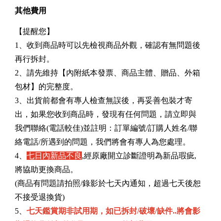
其他費用
【提醒您】
1、收到商品時可以先檢視商品外觀，確認有無問題後
再行拆封。
2、請先維持【內附紙本發票、商品主體、贈品、外箱
包材】的完整度。
3、出貨前都會有專人檢查無誤後，再妥善包裝才寄
出，如果您收到商品時，發現有任何問題，請立即與
我們聯絡(電話較佳)並註明：訂單編號/訂購人姓名/聯
絡電話/所遇到的問題，我們將會有專人為您處理。
4、
七日內新品不良
,經原廠開立診斷證明為新品瑕疵,
將協助更換商品。
(商品有問題請拍照/錄影於七天內通知，超過七天後恕
不接受退換貨)
5、
七天鑑賞期非試用期，如已拆封/破壞/缺件..將會影