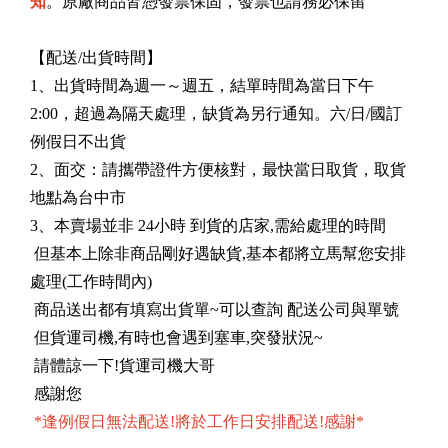
知
。原廠商品皆憑發票保固，發票也請務必保留
【配送/出貨時間】
1、出貨時間為週一～週五，結單時間為當日下午
2:00，超過為隔天處理，缺貨為另行通知。六/日/國訂
例假日不出貨
2、面交：請攜帶證件方便核對，最快當日取貨，取貨
地點為台中市
3、本賣場並非 24小時 到貨的店家,需給處理的時間
但基本上除非商品剛好遇缺貨,基本都將立馬幫您安排
處理(工作時間內)
商品送出都有填寫出貨單~可以查詢 配送公司與單號
但貨運司機,有時也會遇到塞車,突發狀況~
請體諒一下!貨運司機大哥
感謝您
*逢例假日無法配送!將於工作日安排配送!感謝*