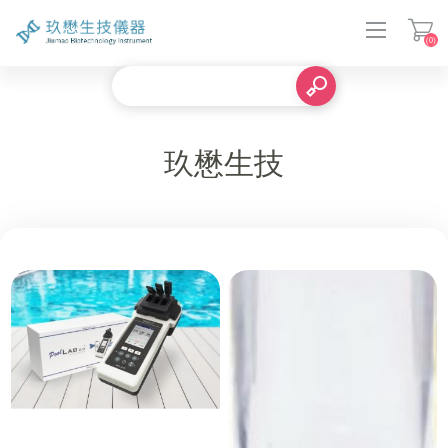
(0)
登入
玖懋生技