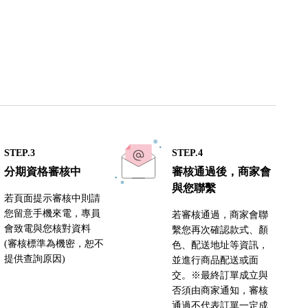
STEP.3
STEP.4
分期資格審核中
審核通過後，商家會
與您聯繫
若頁面提示審核中則請
您留意手機來電，專員
若審核通過，商家會聯
會致電與您核對資料
繫您再次確認款式、顏
(審核標準為機密，恕不
色、配送地址等資訊，
提供查詢原因)
並進行商品配送或面
交。※最終訂單成立與
否須由商家通知，審核
通過不代表訂單一定成