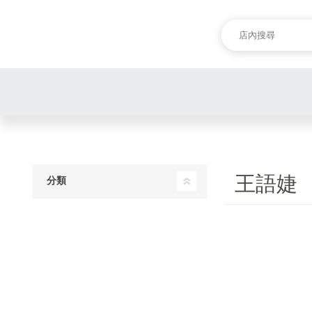
王語婕
分類