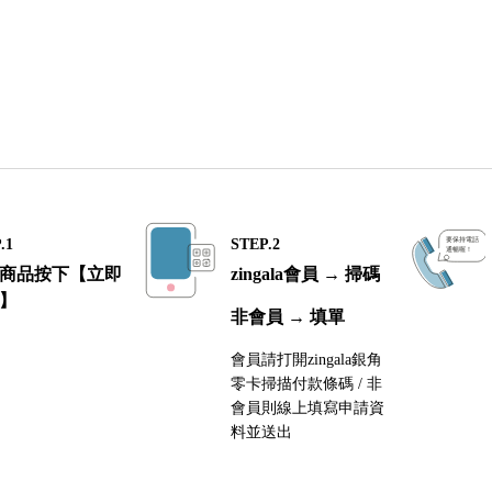
.1
STEP.2
商品按下【立即
zingala會員 → 掃碼
】
非會員 → 填單
會員請打開zingala銀角
零卡掃描付款條碼 / 非
會員則線上填寫申請資
料並送出