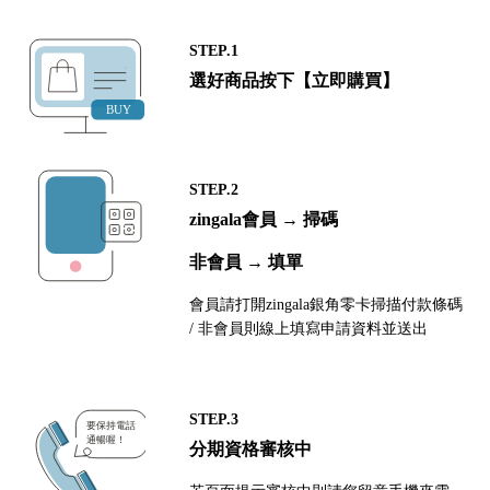
STEP.1
選好商品按下【立即購買】
STEP.2
zingala會員 → 掃碼
非會員 → 填單
會員請打開zingala銀角零卡掃描付款條碼
/ 非會員則線上填寫申請資料並送出
STEP.3
分期資格審核中