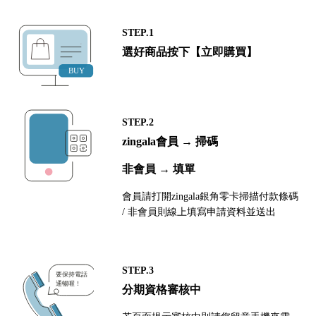
STEP.1
選好商品按下【立即購買】
STEP.2
zingala會員 → 掃碼
非會員 → 填單
會員請打開zingala銀角零卡掃描付款條碼
/ 非會員則線上填寫申請資料並送出
STEP.3
分期資格審核中