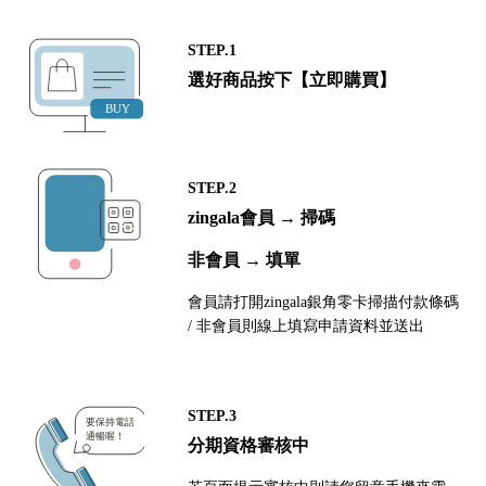
STEP.1
選好商品按下【立即購買】
STEP.2
zingala會員 → 掃碼
非會員 → 填單
會員請打開zingala銀角零卡掃描付款條碼
/ 非會員則線上填寫申請資料並送出
STEP.3
分期資格審核中