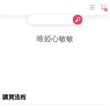
(0)
登入
唯婭心敏敏
購買流程