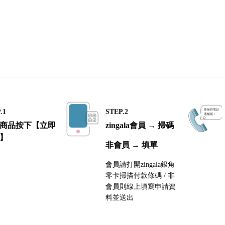
.1
STEP.2
商品按下【立即
zingala會員 → 掃碼
】
非會員 → 填單
會員請打開zingala銀角
零卡掃描付款條碼 / 非
會員則線上填寫申請資
料並送出