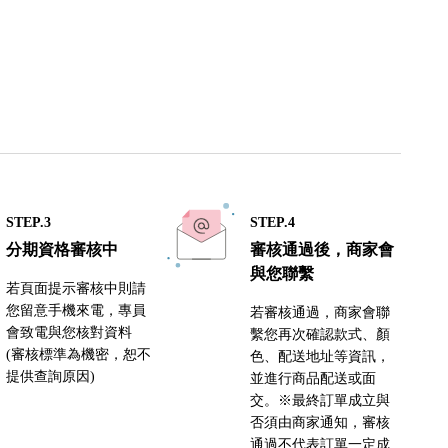
STEP.3
STEP.4
分期資格審核中
審核通過後，商家會
與您聯繫
若頁面提示審核中則請
您留意手機來電，專員
若審核通過，商家會聯
會致電與您核對資料
繫您再次確認款式、顏
(審核標準為機密，恕不
色、配送地址等資訊，
提供查詢原因)
並進行商品配送或面
交。※最終訂單成立與
否須由商家通知，審核
通過不代表訂單一定成