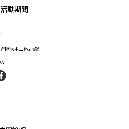
 活動期間
帽
左營區大中二路278號
63