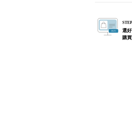
STEP
選好
購買