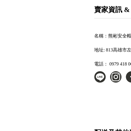
賣家資訊 &
名稱：
熊彬安全
地址:
813高雄市
電話：
0979 418 0