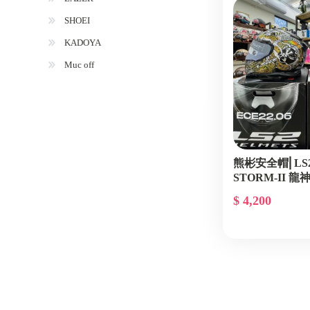
SHOEI
KADOYA
Muc off
熊彬安全帽⎜LS2 H
STORM-II 
$ 4,200