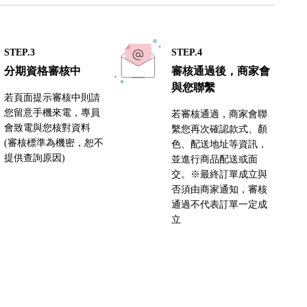
STEP.3
STEP.4
分期資格審核中
審核通過後，商家會
與您聯繫
若頁面提示審核中則請
您留意手機來電，專員
若審核通過，商家會聯
會致電與您核對資料
繫您再次確認款式、顏
(審核標準為機密，恕不
色、配送地址等資訊，
提供查詢原因)
並進行商品配送或面
交。※最終訂單成立與
否須由商家通知，審核
通過不代表訂單一定成
立