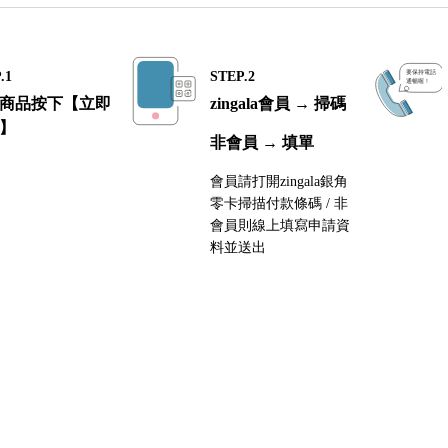
.1
STEP.2
商品按下【立即
zingala會員 → 掃碼
】
非會員 → 填單
會員請打開zingala銀角
零卡掃描付款條碼 / 非
會員則線上填寫申請資
料並送出