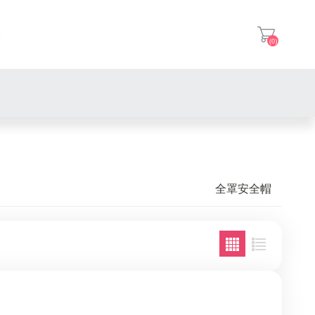
(0)
登入
全罩安全帽