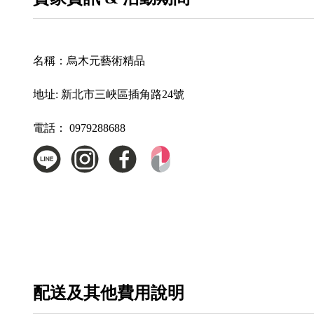
名稱：
烏木元藝術精品
地址:
新北市三峽區插角路24號
電話：
0979288688
配送及其他費用說明