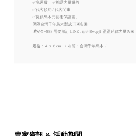
✅免運費 ✅挑選力量佛牌
✅代客預約 / 代客問事
✅提供烏木元藝術保證書、
保障台灣千年烏木製成🇹🇼💪🏿
💰安金+888 需要預訂 LINE : @948wqeji 盈盈給你力量💪🏿
規格：４ｘ６cm / 材質：台灣千年烏木 /
賣家資訊 & 活動期間