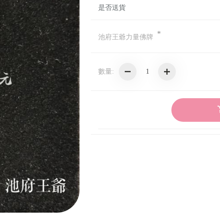
是否送貨
*
池府王爺力量佛牌
數量: