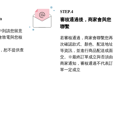
STEP.4
中
審核通過後，商家會與您
聯繫
中則請您留意
會致電與您核
若審核通過，商家會聯繫您再
次確認款式、顏色、配送地址
密，恕不提供查
等資訊，並進行商品配送或面
交。※最終訂單成立與否須由
商家通知，審核通過不代表訂
單一定成立