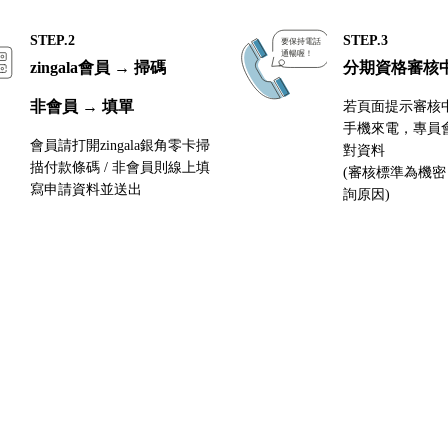
STEP.2
STEP.3
zingala會員 → 掃碼
分期資格審核
非會員 → 填單
若頁面提示審核
手機來電，專員
會員請打開zingala銀角零卡掃
對資料
描付款條碼 / 非會員則線上填
(審核標準為機
寫申請資料並送出
詢原因)