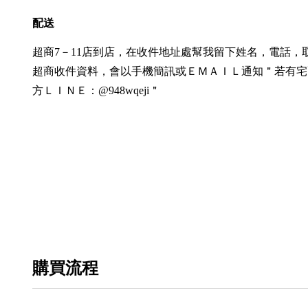
配送
超商7－11店到店，在收件地址處幫我留下姓名，電話，
超商收件資料，會以手機簡訊或ＥＭＡＩＬ通知＂若有宅
方ＬＩＮＥ：@948wqeji＂
購買流程