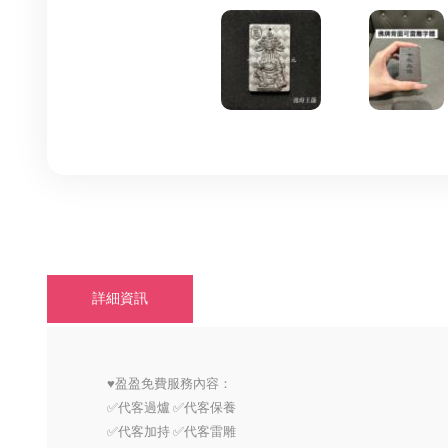
詳細資訊
♥️盈盈免費服務內容：
✅代客過爐 ✅代客保養
✅代客加持 ✅代客雷雕