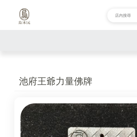
池府王爺力量佛牌