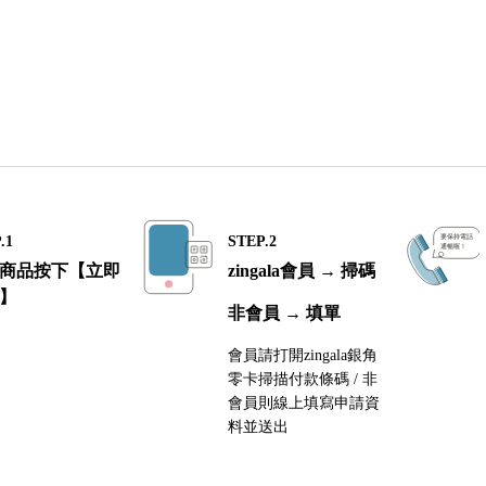
.1
STEP.2
商品按下【立即
zingala會員 → 掃碼
】
非會員 → 填單
會員請打開zingala銀角
零卡掃描付款條碼 / 非
會員則線上填寫申請資
料並送出