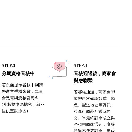
STEP.3
STEP.4
分期資格審核中
審核通過後，商家會
與您聯繫
若頁面提示審核中則請
您留意手機來電，專員
若審核通過，商家會聯
會致電與您核對資料
繫您再次確認款式、顏
(審核標準為機密，恕不
色、配送地址等資訊，
提供查詢原因)
並進行商品配送或面
交。※最終訂單成立與
否須由商家通知，審核
通過不代表訂單一定成