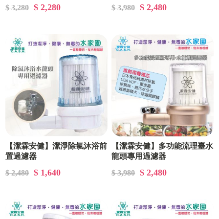
$ 2,280
$ 2,480
$ 3,280
$ 3,980
【潔霖安健】潔淨除氯沐浴前
【潔霖安健】多功能流理臺水
置過濾器
龍頭專用過濾器
$ 1,640
$ 2,480
$ 2,480
$ 3,980