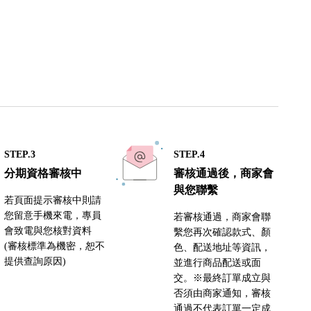
STEP.3
STEP.4
分期資格審核中
審核通過後，商家會
與您聯繫
若頁面提示審核中則請
您留意手機來電，專員
若審核通過，商家會聯
會致電與您核對資料
繫您再次確認款式、顏
(審核標準為機密，恕不
色、配送地址等資訊，
提供查詢原因)
並進行商品配送或面
交。※最終訂單成立與
否須由商家通知，審核
通過不代表訂單一定成