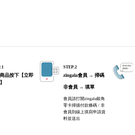
.1
STEP.2
商品按下【立即
zingala會員 → 掃碼
】
非會員 → 填單
會員請打開zingala銀角
零卡掃描付款條碼 / 非
會員則線上填寫申請資
料並送出