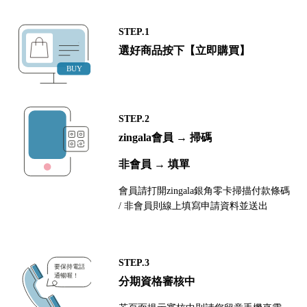
STEP.1
選好商品按下【立即購買】
STEP.2
zingala會員 → 掃碼
非會員 → 填單
會員請打開zingala銀角零卡掃描付款條碼
/ 非會員則線上填寫申請資料並送出
STEP.3
分期資格審核中