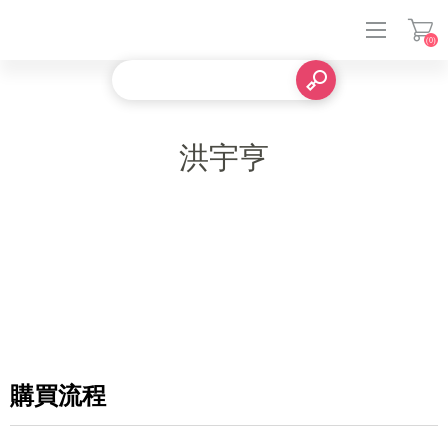
(0)
登入
洪宇亨
購買流程