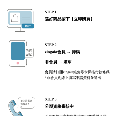
STEP.1
選好商品按下【立即購買】
STEP.2
zingala會員 → 掃碼
非會員 → 填單
會員請打開zingala銀角零卡掃描付款條碼
/ 非會員則線上填寫申請資料並送出
STEP.3
分期資格審核中