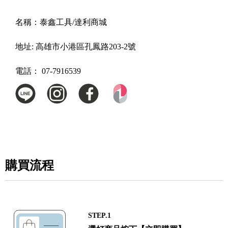
名稱：
泰鑫工具/達利商城
地址:
高雄市小港區孔鳳路203-2號
電話：
07-7916539
購買流程
STEP.1