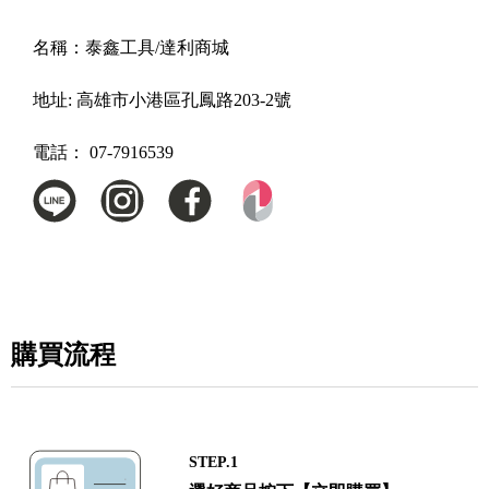
名稱：
泰鑫工具/達利商城
地址:
高雄市小港區孔鳳路203-2號
電話：
07-7916539
購買流程
STEP.1