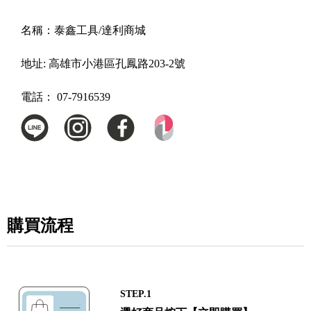
名稱：
泰鑫工具/達利商城
地址:
高雄市小港區孔鳳路203-2號
電話：
07-7916539
購買流程
STEP.1