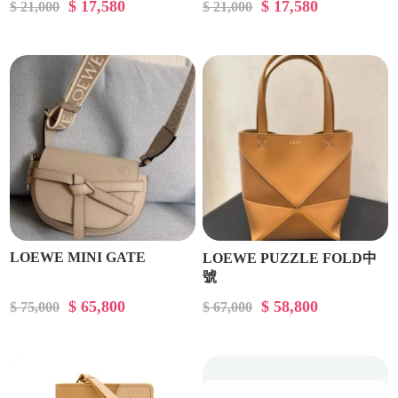
$ 17,580
$ 17,580
$ 21,000
$ 21,000
LOEWE MINI GATE
LOEWE PUZZLE FOLD中
號
$ 65,800
$ 58,800
$ 75,000
$ 67,000