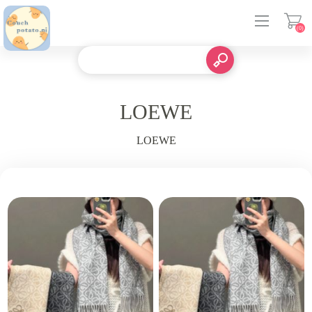
(0)
登入
LOEWE
LOEWE