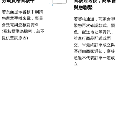
分期資格審核中
審核通過後，商家會
與您聯繫
若頁面提示審核中則請
您留意手機來電，專員
若審核通過，商家會聯
會致電與您核對資料
繫您再次確認款式、顏
(審核標準為機密，恕不
色、配送地址等資訊，
提供查詢原因)
並進行商品配送或面
交。※最終訂單成立與
否須由商家通知，審核
通過不代表訂單一定成
立