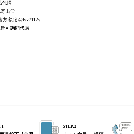
品代購
配寄出♡
方客服 @lyv7112y
式皆可詢問代購
.1
STEP.2