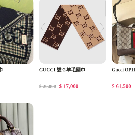
GUCCI
飾品
MIUMIU
長短夾/錢包
圍巾/帽子
巾
GUCCI 雙Ｇ羊毛圍巾
Gucci O
$ 17,000
$ 61,500
$ 20,000