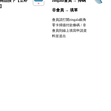
商品按下【立即
zingala會員 → 掃碼
】
非會員 → 填單
會員請打開zingala銀角
零卡掃描付款條碼 / 非
會員則線上填寫申請資
料並送出