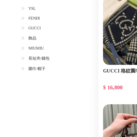
YSL
FENDI
GUCCI
飾品
MIUMIU
長短夾/錢包
圍巾/帽子
GUCCI 格紋圍
$ 16,800