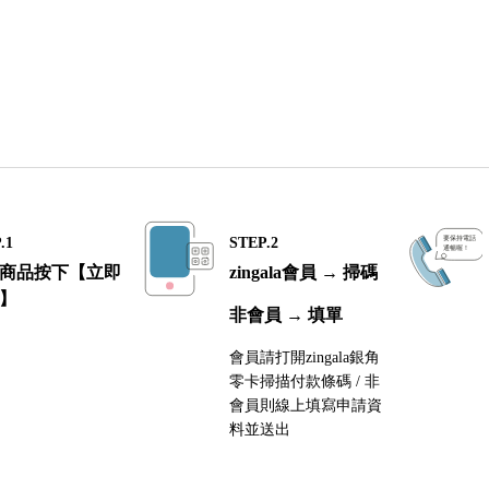
.1
STEP.2
商品按下【立即
zingala會員 → 掃碼
】
非會員 → 填單
會員請打開zingala銀角
零卡掃描付款條碼 / 非
會員則線上填寫申請資
料並送出