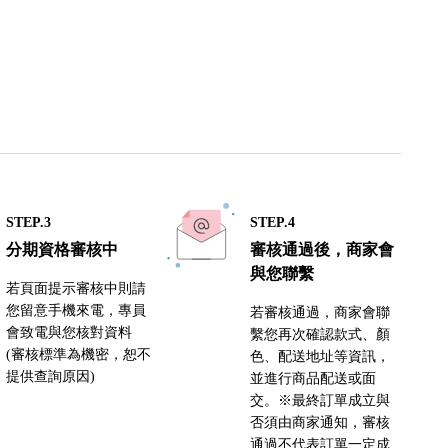
STEP.3
STEP.4
分期資格審核中
審核通過後，商家會
與您聯繫
若頁面提示審核中則請
您留意手機來電，專員
若審核通過，商家會聯
會致電與您核對資料
繫您再次確認款式、顏
(審核標準為機密，恕不
色、配送地址等資訊，
提供查詢原因)
並進行商品配送或面
交。※最終訂單成立與
否須由商家通知，審核
通過不代表訂單一定成