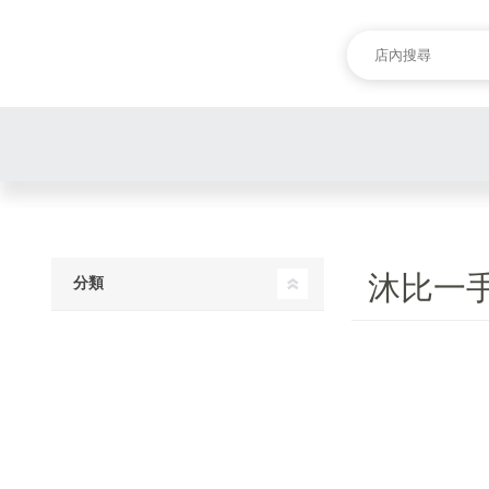
沐比一
分類