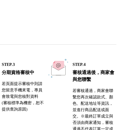
STEP.3
STEP.4
分期資格審核中
審核通過後，商家會
與您聯繫
若頁面提示審核中則請
您留意手機來電，專員
若審核通過，商家會聯
會致電與您核對資料
繫您再次確認款式、顏
(審核標準為機密，恕不
色、配送地址等資訊，
提供查詢原因)
並進行商品配送或面
交。※最終訂單成立與
否須由商家通知，審核
通過不代表訂單一定成