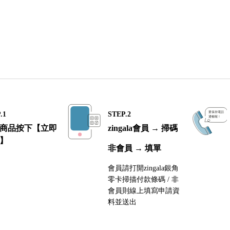
.1
STEP.2
商品按下【立即
zingala會員 → 掃碼
】
非會員 → 填單
會員請打開zingala銀角
零卡掃描付款條碼 / 非
會員則線上填寫申請資
料並送出