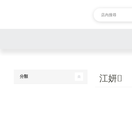
江妍
分類