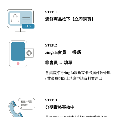
STEP.1
選好商品按下【立即購買】
STEP.2
zingala會員 → 掃碼
非會員 → 填單
會員請打開zingala銀角零卡掃描付款條碼
/ 非會員則線上填寫申請資料並送出
STEP.3
分期資格審核中