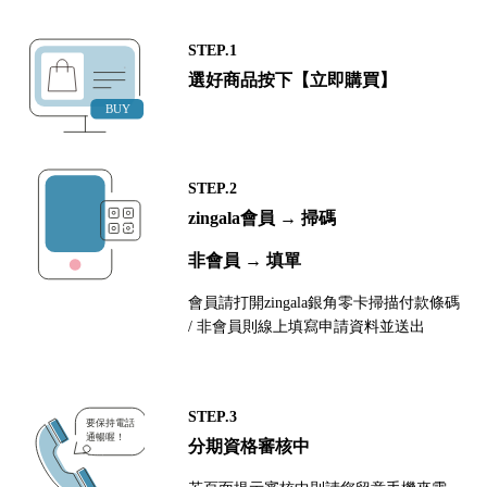
STEP.1
選好商品按下【立即購買】
STEP.2
zingala會員 → 掃碼
非會員 → 填單
會員請打開zingala銀角零卡掃描付款條碼
/ 非會員則線上填寫申請資料並送出
STEP.3
分期資格審核中