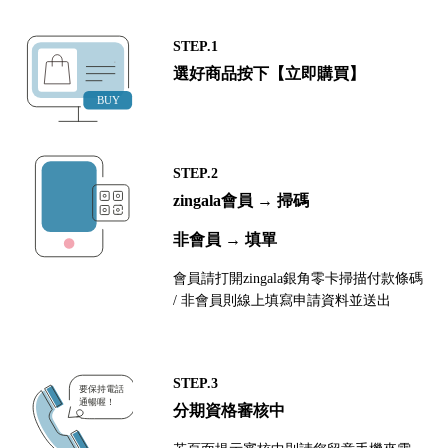
STEP.1
選好商品按下【立即購買】
STEP.2
zingala會員 → 掃碼
非會員 → 填單
會員請打開zingala銀角零卡掃描付款條碼
/ 非會員則線上填寫申請資料並送出
STEP.3
分期資格審核中