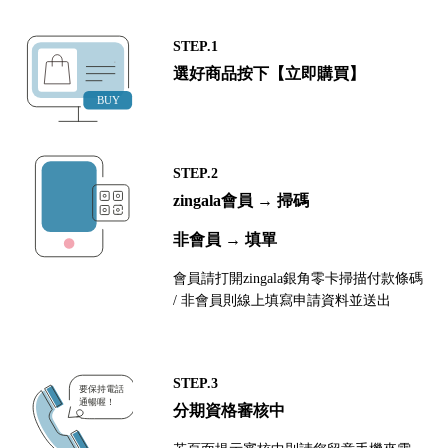
STEP.1
選好商品按下【立即購買】
STEP.2
zingala會員 → 掃碼
非會員 → 填單
會員請打開zingala銀角零卡掃描付款條碼
/ 非會員則線上填寫申請資料並送出
STEP.3
分期資格審核中