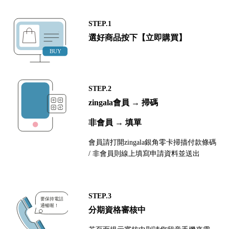
STEP.1
選好商品按下【立即購買】
STEP.2
zingala會員 → 掃碼
非會員 → 填單
會員請打開zingala銀角零卡掃描付款條碼
/ 非會員則線上填寫申請資料並送出
STEP.3
分期資格審核中