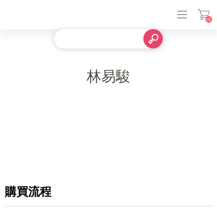
(0)
登入
林易駿
購買流程