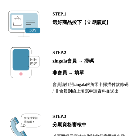
STEP.1
選好商品按下【立即購買】
STEP.2
zingala會員 → 掃碼
非會員 → 填單
會員請打開zingala銀角零卡掃描付款條碼
/ 非會員則線上填寫申請資料並送出
STEP.3
分期資格審核中