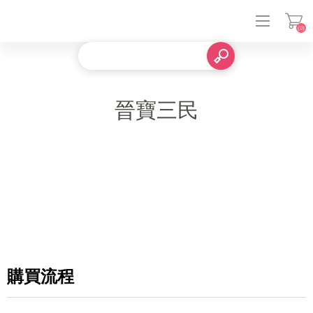
(0)
登入
晉寶三民
購買流程