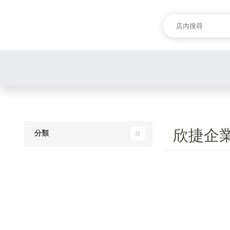
欣捷企
分類