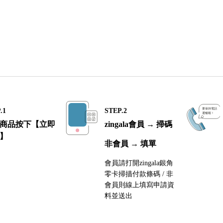
.1
STEP.2
商品按下【立即
zingala會員 → 掃碼
】
非會員 → 填單
會員請打開zingala銀角
零卡掃描付款條碼 / 非
會員則線上填寫申請資
料並送出