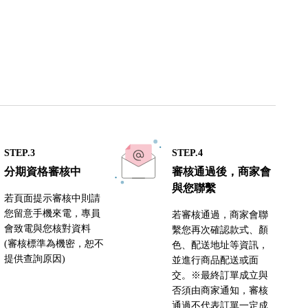
STEP.3
STEP.4
分期資格審核中
審核通過後，商家會
與您聯繫
若頁面提示審核中則請
您留意手機來電，專員
若審核通過，商家會聯
會致電與您核對資料
繫您再次確認款式、顏
(審核標準為機密，恕不
色、配送地址等資訊，
提供查詢原因)
並進行商品配送或面
交。※最終訂單成立與
否須由商家通知，審核
通過不代表訂單一定成