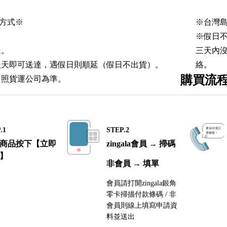
方式※
※台灣島
※假日
送。
三天內
後天即可送達，遇假日則順延（假日不出貨）。
絡。
購買流
依照貨運公司為準。
.1
STEP.2
商品按下【立即
zingala會員 → 掃碼
】
非會員 → 填單
會員請打開zingala銀角
零卡掃描付款條碼 / 非
會員則線上填寫申請資
料並送出