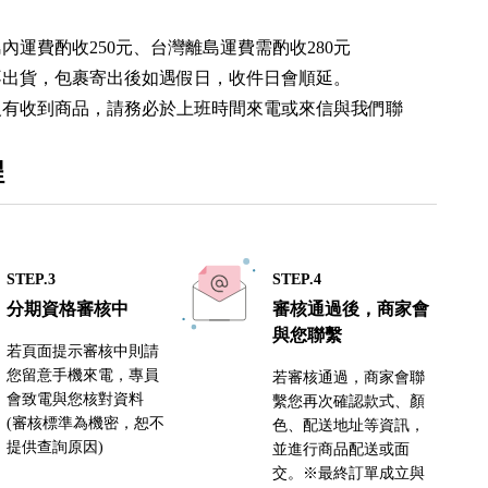
內運費酌收250元、台灣離島運費需酌收280元
不出貨，包裹寄出後如遇假日，收件日會順延。
沒有收到商品，請務必於上班時間來電或來信與我們聯
程
STEP.3
STEP.4
分期資格審核中
審核通過後，商家會
與您聯繫
若頁面提示審核中則請
您留意手機來電，專員
若審核通過，商家會聯
會致電與您核對資料
繫您再次確認款式、顏
(審核標準為機密，恕不
色、配送地址等資訊，
提供查詢原因)
並進行商品配送或面
交。※最終訂單成立與