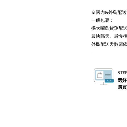
※國內&外島配送
一般包裹：
採大嘴鳥貨運配
最快隔天、最慢
外島配送天數需
STEP
選好
購買