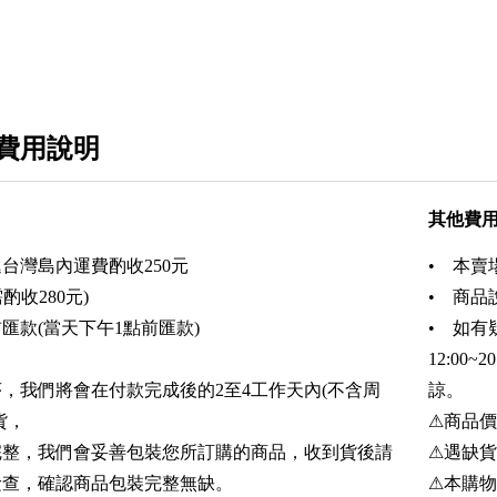
費用說明
其他費
台灣島內運費酌收250元
• 本賣
收280元)
• 商
匯款(當天下午1點前匯款)
• 如有
12:0
，我們將會在付款完成後的2至4工作天內(不含周
諒。
貨，
⚠商品
完整，我們會妥善包裝您所訂購的商品，收到貨後請
⚠遇缺貨
檢查，確認商品包裝完整無缺。
⚠本購