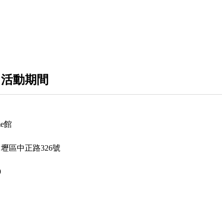
 活動期間
e館
中壢區中正路326號
9