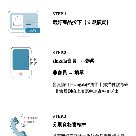
STEP.1
選好商品按下【立即購買】
STEP.2
zingala會員 → 掃碼
非會員 → 填單
會員請打開zingala銀角零卡掃描付款條碼
/ 非會員則線上填寫申請資料並送出
STEP.3
分期資格審核中