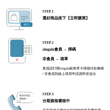
STEP.1
選好商品按下【立即購買】
STEP.2
zingala會員 → 掃碼
非會員 → 填單
會員請打開zingala銀角零卡掃描付款條碼
/ 非會員則線上填寫申請資料並送出
STEP.3
分期資格審核中